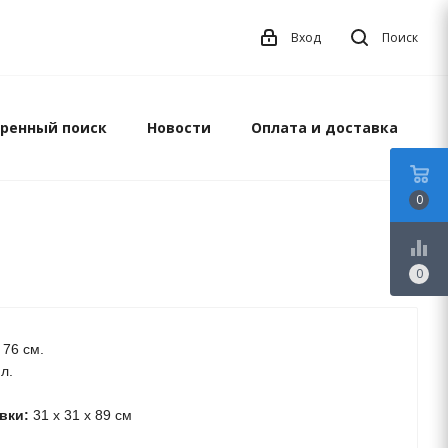
Вход
Поиск
ренный поиск
Новости
Оплата и доставка
0
equalizer
0
 76 см.
л.
вки:
31 х 31 х 89 см