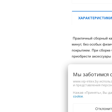
ХАРАКТЕРИСТИКИ
Практичный сборный кар
минут, без особых физи
покрытием. При сборке 
приобрести аксессуары 
Размер:
305 х 76 см.
Мы заботимся 
Объем:
4 485 л.
Вес:
20,2 кг.
www.vip-intex.by испол
и представления персо
Размер упаковки:
31 х 
В комплекте:
Нажав «Принять», Вы да
cookie
.
инструкци
Характеристи
Отклонит