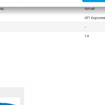
ль
Китай
ИП Королеви
-
14