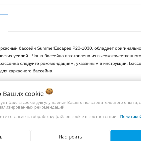
касный бассейн SummerEscapes Р20-1030, обладает оригинальной 
ческих усилий. Чаша бассейна изготовлена из высококачественного
бассейна следуйте рекомендациям, указанным в инструкции. Бассе
для каркасного бассейна.
о Ваших
cookie
ьзует файлы cookie для улучшения Вашего пользовательского опыта, 
нализированных рекомендаций.
31 х 89 см
ете согласие на обработку файлов cookie в соответствии с
Политико
я по установке бассейна
ки
ь
Настроить