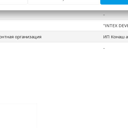
ИП Королеви
-
"INTEX DEV
онтная организация
ИП Конаш а
-