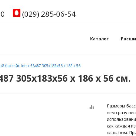
00
(029) 285-06-54
Каталог
Расши
й бассейн Intex 58487 305x183x56 x 183 x 56
87 305x183x56 х 186 х 56 см.
Размеры басс
equalizer
нем сразу нес
использовании
как каждая и
клапаном. Пр