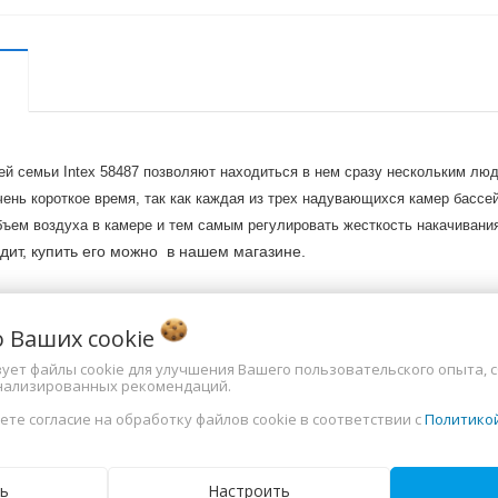
й семьи Intex 58487 позволяют находиться в нем сразу нескольким люд
очень короткое время, так как каждая из трех надувающихся камер бас
ъем воздуха в камере и тем самым регулировать жесткость накачивания,
дит, купить его можно в нашем магазине.
приблизительные -+ (5-7)см!
о Ваших
cookie
 изменять цвет и комплектацию !
ересующие вас характеристики!
ьзует файлы cookie для улучшения Вашего пользовательского опыта, 
нализированных рекомендаций.
ки
ете согласие на обработку файлов cookie в соответствии с
Политико
ль
Китай
ь
Настроить