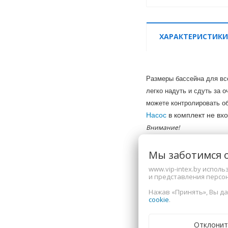
ХАРАКТЕРИСТИКИ
Размеры бассейна для все
легко надуть и сдуть за 
можете контролировать об
Насос
в комплект не вхо
Внимание!
Размеры изделия указаны 
Мы заботимся 
Завод изготовитель может
При заказе уточняйте инт
www.vip-intex.by испол
и представления персо
Характеристи
Нажав «Принять», Вы да
cookie
.
Страна-производите
Отклонит