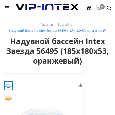
0
menu
Главная
Бассейны
Надувной бассейн Intex Звезда 56495 (185х180х53, оранжевый)
ркасные
Надувной бассейн Intex
ейные Easy Set
Звезда 56495 (185х180х53,
дувные широкий
оранжевый)
дувные
equalizer
тры
ссейнов
ля бассейнов