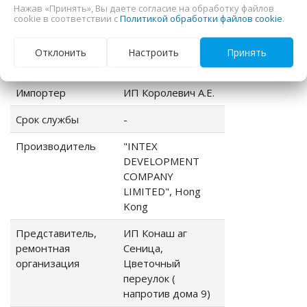
Характеристики
Нажав «Принять», Вы даете согласие на обработку файлов
cookie в соответствии с
Политикой обработки файлов cookie
.
Страна-
Китай
Отклонить
Настроить
Принять
производитель
Импортер
ИП Королевич А.Е.
Срок службы
-
Производитель
"INTEX
DEVELOPMENT
COMPANY
LIMITED", Hong
Kong
Представитель,
ИП Конаш аг
ремонтная
Сеница,
организация
Цветочный
переулок (
напротив дома 9)