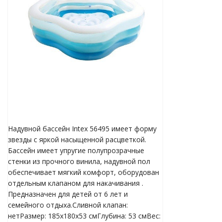
ь Intex
е матрасы
 матрасы
е кровати
 кровати
Надувной бассейн Intex 56495 имеет форму
душки
звезды с яркой насыщенной расцветкой.
Бассейн имеет упругие полупрозрачные
 купания
стенки из прочного винила, надувной пол
обеспечивает мягкий комфорт, оборудован
купания, плотики
отдельным клапаном для накачивания .
Предназначен для детей от 6 лет и
семейного отдыха.Сливной клапан:
ые и прочее
нетРазмер: 185х180х53 смГлубина: 53 смВес: