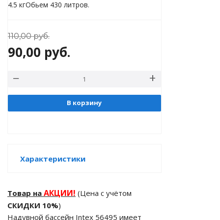
4.5 кгОбьем 430 литров.
леты и нарукавники
, ласты
110,00
руб.
90,00
руб.
В корзину
Характеристики
АКЦИИ!
Товар на
(Цена с учётом
СКИДКИ 10%
)
Надувной бассейн Intex 56495 имеет