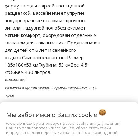
форму звезды с яркой насыщенной
расцветкой. Бассейн имеет упругие
полупрозрачные стенки из прочного
винила, надувной пол обеспечивает
мягкий комфорт, оборудован отдельным
клапаном для накачивания . Предназначен
для детей от 6 лет и семейного
отдыха.Сливной клапан: нетРазмер:
185х180х53 смГлубина: 53 смВес: 4.5
кгОбьем 430 литров.
Внимание!
Размеры изделия указаны приблизительные -+ (5-
7)см!
Завод изготовитель может изменять цвет и
комплектацию !
Мы заботимся о Ваших
cookie
При заказе уточняйте интересующие вас
www.vip-intex.by использует файлы cookie для улучшения
Вашего пользовательского опыта, сбора статистики
характеристики!
и представления персонализированных рекомендаций.